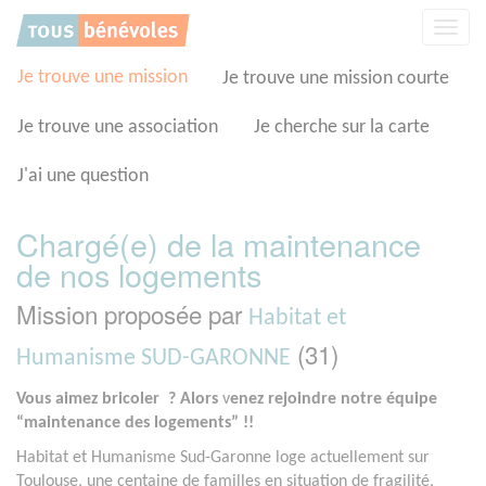
Panneau de gestion des cookies
Affic
la
navig
Je trouve une mission
Je trouve une mission courte
Je trouve une association
Je cherche sur la carte
J'ai une question
Chargé(e) de la maintenance
de nos logements
Mission proposée par
Habitat et
(31)
Humanisme SUD-GARONNE
Vous aimez bricoler ? Alors
v
enez rejoindre notre équipe
“maintenance des logements” !!
Habitat et Humanisme Sud-Garonne loge actuellement sur
Toulouse, une centaine de familles en situation de fragilité,