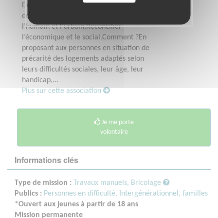
Depuis 1985, Habitat et Humanisme se
donne pour mission de :Réconcilier
l’humain et l’urbain,Réconcilier
l’économique et le social.Comment ?En
proposant aux personnes en situation de
précarité des logements adaptés selon
leurs difficultés sociales, leur âge, leur
handicap,...
Plus sur cette association
Je me porte
volontaire
Informations clés
Type de mission :
Travaux manuels, Bricolage
Publics :
Personnes en difficulté,
Intergénérationnel, familles
*Ouvert aux jeunes à partir de 18 ans
Mission permanente