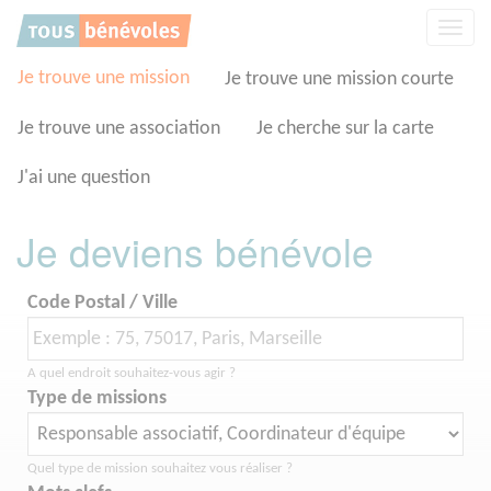
Panneau de gestion des cookies
Affic
la
navig
Je trouve une mission
Je trouve une mission courte
Je trouve une association
Je cherche sur la carte
J'ai une question
Je deviens bénévole
Code Postal / Ville
A quel endroit souhaitez-vous agir ?
Type de missions
Quel type de mission souhaitez vous réaliser ?