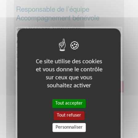
Responsable de l’équipe
Accompagnement bénévole
Lieu :
TOULOUSE 31400 (31400)
Type :
Responsable associatif, Coordinateur d'équipe
Association :
Habitat et Humanisme SUD-GARONNE
Date :
Tout le temps
Disponibilité demandée :
plusieurs demi-
Ce site utilise des cookies
journées/semaines selon disponibilités. Emploi du
et vous donne le contrôle
temps flexible, en partie réalisable à distance
sur ceux que vous
souhaitez activer
Éducation & Formation
Tout accepter
Tout refuser
Personnaliser