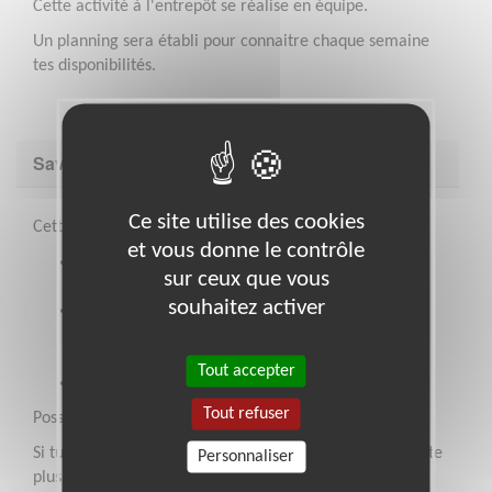
Cette activité à l'entrepôt se réalise en équipe.
Un planning sera établi pour connaitre chaque semaine
tes disponibilités.
Savoir être & compétences
Ce site utilise des cookies
Cette mission est faite pour toi si :
et vous donne le contrôle
Tu adhères aux valeurs des Restos du Cœur
sur ceux que vous
(solidarité, neutralité et bienveillance)
souhaitez activer
Tu aimes travailler en équipe et possède une
aisance relationnelle doublée d’un sens de la
communication
Tout accepter
Tu es sérieux.se, rigoureux.se et organisé.e
Tout refuser
Posséder le CACES 1 - 3 - 5 serait un plus.
Si tu te retrouves dans ces caractéristiques, alors n’hésite
Personnaliser
plus et rejoins nous pour devenir bénévole au sein des