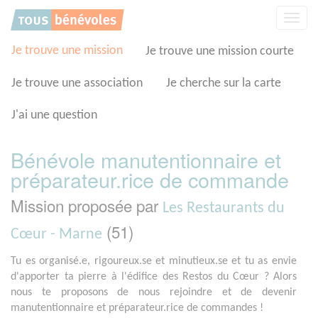
Panneau de gestion des cookies
Affic
la
navig
Je trouve une mission
Je trouve une mission courte
Je trouve une association
Je cherche sur la carte
J'ai une question
Bénévole manutentionnaire et
préparateur.rice de commande
Mission proposée par
Les Restaurants du
(51)
Cœur - Marne
Tu es organisé.e, rigoureux.se et minutieux.se et tu as envie
d'apporter ta pierre à l'édifice des Restos du Cœur ? Alors
nous te proposons de nous rejoindre et de devenir
manutentionnaire et préparateur.rice de commandes !