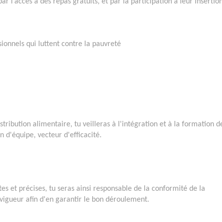
’accès à des repas gratuits, et par la participation à leur insertio
ionnels qui luttent contre la pauvreté
tribution alimentaire, tu veilleras à l'intégration et à la formation d
 d'équipe, vecteur d'efficacité.
es et précises, tu seras ainsi responsable de la conformité de la
 vigueur afin d'en garantir le bon déroulement.