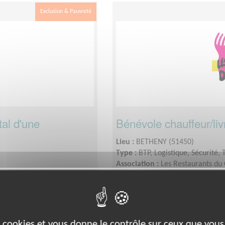
Exclusion & Pauvreté
tal d'une
Bénévole chauffeur/liv
Lieu :
BETHENY (51450)
Type :
BTP, Logistique, Sécurité, 
Association :
Les Restaurants du
Date :
Tout le temps
Disponibilité demandée :
2 demi
aine
es cookies et vous donne le contrôle sur ceux que vous