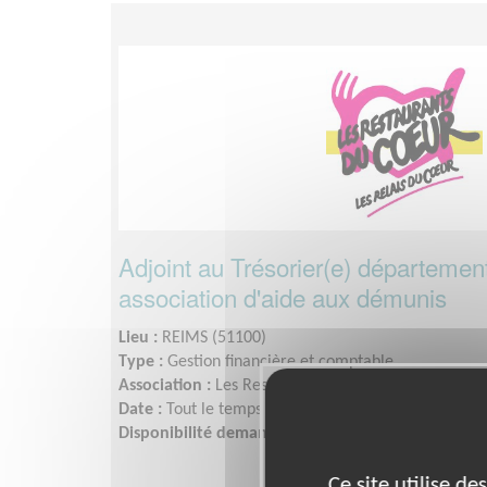
Adjoint au Trésorier(e) départemen
association d'aide aux démunis
Lieu :
REIMS (51100)
Type :
Gestion financière et comptable
Association :
Les Restaurants du Cœur - Marne
Date :
Tout le temps
Disponibilité demandée :
2 demi-journées par sem
Ce site utilise d