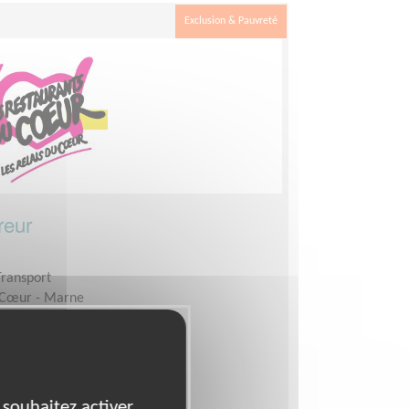
Exclusion & Pauvreté
reur
Transport
 Cœur - Marne
-journées par semaine
 souhaitez activer