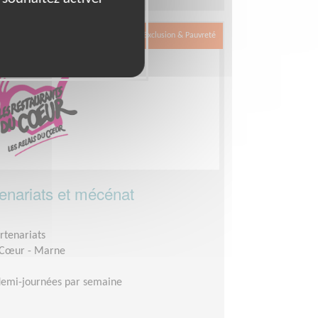
Exclusion & Pauvreté
tenariats et mécénat
rtenariats
 Cœur - Marne
demi-journées par semaine