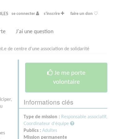
OLES
se connecter
s'inscrire
faire un don
rte
J'ai une question
t.e de centre d'une association de solidarité
Je me porte
volontaire
Informations clés
iciper,
du
Type de mission :
Responsable associatif,
Coordinateur d'équipe
Publics :
Adultes
nes
Mission permanente