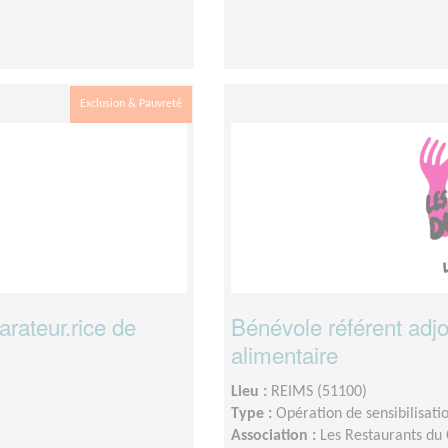
Exclusion & Pauvreté
rateur.rice de
Bénévole référent adjo
alimentaire
Lieu :
REIMS (51100)
Type :
Opération de sensibilisati
Association :
Les Restaurants du