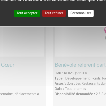
Exclusion & Pauvreté
Tout accepter
Tout refuser
Personnaliser
u Cœur
Bénévole référent par
Lieu :
REIMS (51100)
Type :
Développement, Fonds, Pa
Association :
Les Restaurants du
Date :
Tout le temps
 semaine, déplacements à
Disponibilité demandée :
2 à 3 