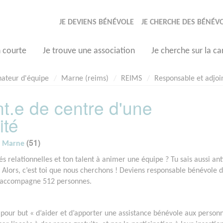
JE DEVIENS BÉNÉVOLE
JE CHERCHE DES BÉNÉV
n courte
Je trouve une association
Je cherche sur la ca
nateur d'équipe
Marne (reims)
REIMS
Responsable et adjoin
t.e de centre d'une
ité
(51)
- Marne
és relationnelles et ton talent à animer une équipe ? Tu sais aussi ant
? Alors, c’est toi que nous cherchons ! Deviens responsable bénévole 
et accompagne 512 personnes.
pour but « d’aider et d’apporter une assistance bénévole aux person