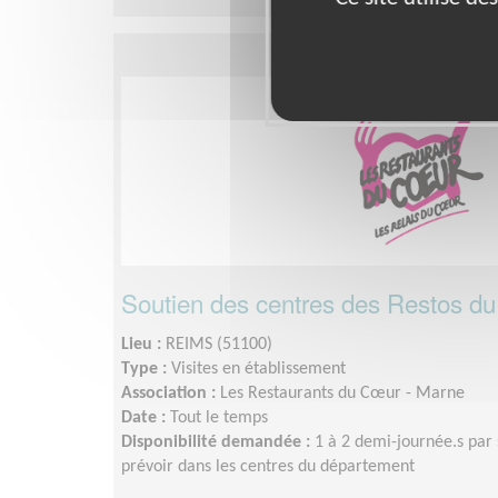
Soutien des centres des Restos d
Lieu :
REIMS (51100)
Type :
Visites en établissement
Association :
Les Restaurants du Cœur - Marne
Date :
Tout le temps
Disponibilité demandée :
1 à 2 demi-journée.s par
prévoir dans les centres du département