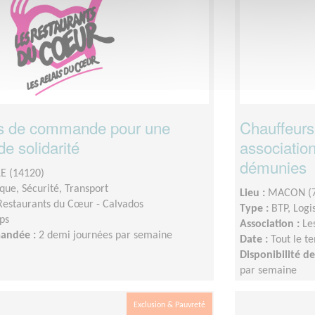
rs de commande pour une
Chauffeurs
de solidarité
associatio
démunies
 (14120)
ique, Sécurité, Transport
Lieu :
MACON (7
Restaurants du Cœur - Calvados
Type :
BTP, Logi
ps
Association :
Le
mandée :
2 demi journées par semaine
Date :
Tout le t
Disponibilité 
par semaine
Exclusion & Pauvreté