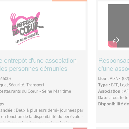
 entrepôt d'une association
Responsabl
t les personnes démunies
d'une asso
76600)
Lieu :
AISNE (02
ique, Sécurité, Transport
Type :
BTP, Logi
Restaurants du Cœur - Seine Maritime
Association :
AF
Date :
Tout le t
ps
Disponibilité 
mandée :
Deux à plusieurs demi- journées par
 en fonction de la disponibilité du bénévole -
r à distance).; siège ouvert tous les jours