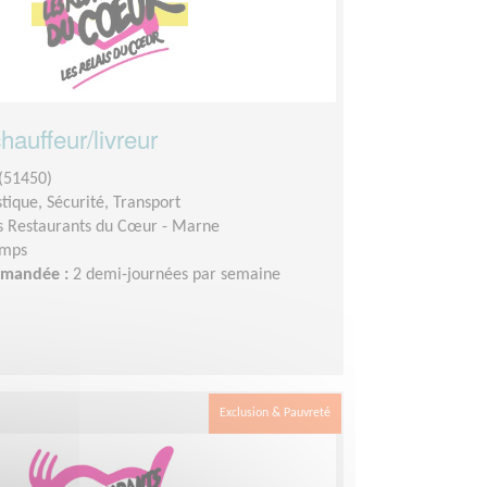
auffeur/livreur
(51450)
stique, Sécurité, Transport
s Restaurants du Cœur - Marne
emps
demandée :
2 demi-journées par semaine
Exclusion & Pauvreté