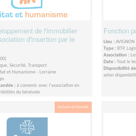
eloppement de l'immobilier
Fonction p
ociation d'insertion par le
Lieu :
AVIGNON 
Type :
BTP, Logi
Association :
Le
00)
Date :
Tout le t
ique, Sécurité, Transport
Disponibilité 
tat et Humanisme - Lorraine
selon disponibil
ps
mandée :
à convenir avec l'association en
nibilités du bénévole
Exclusion & Pauvreté