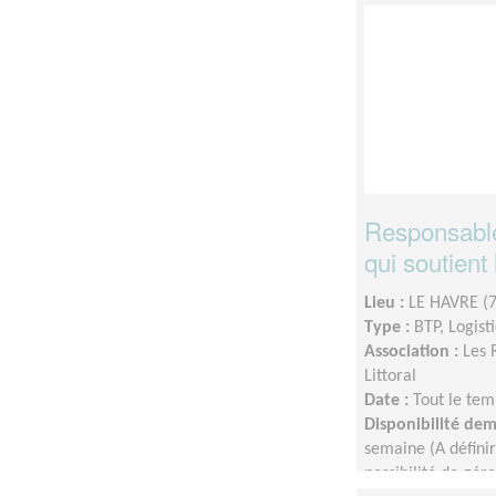
Responsable
qui soutien
Lieu :
LE HAVRE (
Type :
BTP, Logist
Association :
Les 
Littoral
Date :
Tout le tem
Disponibilité de
semaine (A définir
possibilité de gére