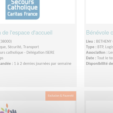
 de l'espace d'accueil
Bénévole ch
38000)
Lieu :
BETHENY 
ique, Sécurité, Transport
Type :
BTP, Logi
urs catholique - Délégation ISERE
Association :
Le
ps
Date :
Tout le t
mandée :
1 à 2 demies journées par semaine
Disponibilité 
Exclusion & Pauvreté