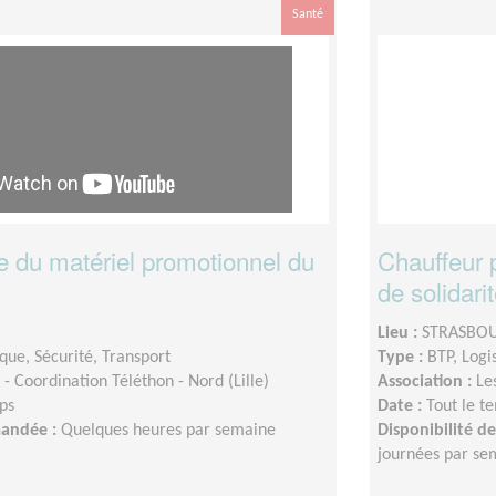
Santé
 du matériel promotionnel du
Chauffeur 
de solidari
Lieu :
STRASBOU
ique, Sécurité, Transport
Type :
BTP, Logi
- Coordination Téléthon - Nord (Lille)
Association :
Le
ps
Date :
Tout le t
mandée :
Quelques heures par semaine
Disponibilité 
journées par se