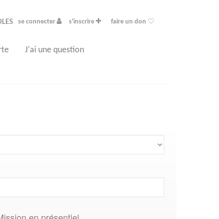
OLES
se connecter
s'inscrire
faire un don
rte
J'ai une question
Mission en présentiel