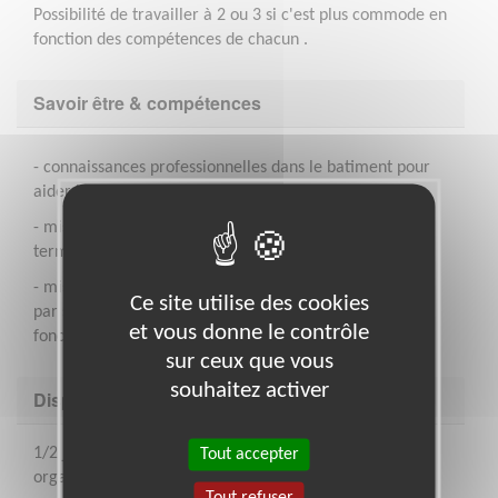
Possibilité de travailler à 2 ou 3 si c'est plus commode en
fonction des compétences de chacun .
Savoir être & compétences
- connaissances professionnelles dans le batiment pour
aider les bénévoles
- mission qui peut convenir à un jeune en phase
terminale d'études ou à une personne en activité
- mission qui peut demander 1/2 journée ou 1 journée
Ce site utilise des cookies
par semaine - eventuellement de fàçon ponctuelle en
et vous donne le contrôle
fonction des études ou du chantier
sur ceux que vous
souhaitez activer
Disponibilité demandée
1/2 journée par semaine ou 1 ou 2 jours par mois ou
Tout accepter
organisation plus ponctuelle, une partie de la mission
Tout refuser