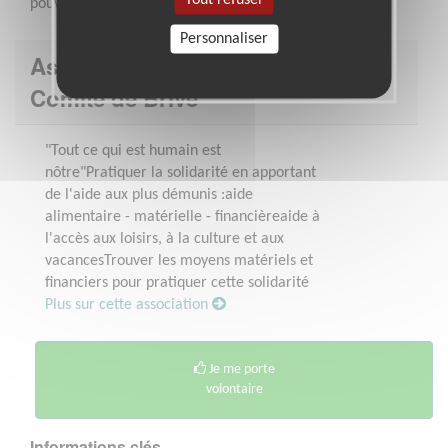
pouvant se faire à distance
Personnaliser
Association : Secours populaire -
Comité de Brive
"Tout ce qui est humain est
nôtre"Pratiquer la solidarité en apportant
de l'aide aux plus démunis :aide
alimentaire - matérielle - financièreaide à
l'accès aux loisirs, à la culture et aux
vacancesTrouver les moyens matériels et
financiers pour pratiquer cette solidarité
Plus sur cette association
Je me porte
volontaire
Informations clés