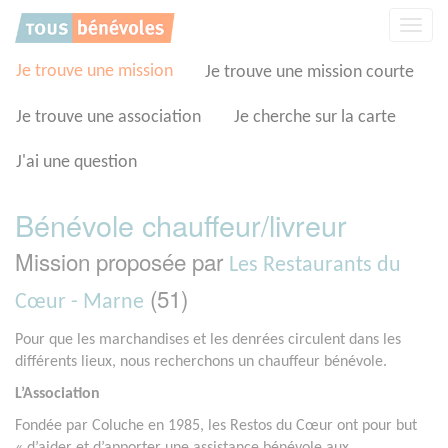
Panneau de gestion des cookies
Affic
la
navig
Je trouve une mission
Je trouve une mission courte
Je trouve une association
Je cherche sur la carte
J'ai une question
Bénévole chauffeur/livreur
Mission proposée par
Les Restaurants du
(51)
Cœur - Marne
Pour que les marchandises et les denrées circulent dans les
différents lieux, nous recherchons un chauffeur bénévole.
L’Association
Fondée par Coluche en 1985, les Restos du Cœur ont pour but
« d’aider et d’apporter une assistance bénévole aux