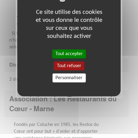
aisance relationnelle doublée d’un sens de la
communication
Ce site utilise des cookies
Tu as le sens de l’écoute et du dialogue
et vous donne le contrôle
Tu es accueillant.e et souriant.e
sur ceux que vous
Si tu te retrouves dans ces caractéristiques, alors
souhaitez activer
n’hésite plus et rejoins nous pour devenir bénévole au
sein des Restos du Cœur !
Tout accepter
Disponibilité demandée
Tout refuser
Personnaliser
2 demi-journées par semaine
Association : Les Restaurants du
Cœur - Marne
Fondés par Coluche en 1985, les Restos du
Cœur ont pour but « d'aider et d'apporter