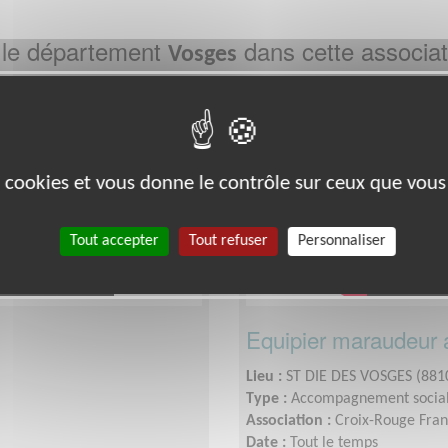
 le département
dans cette associat
Vosges
Exclusion & Pauvreté
es cookies et vous donne le contrôle sur ceux que vous
Tout accepter
Tout refuser
Personnaliser
Equipier maraudeur a
Lieu :
ST DIE DES VOSGES (881
Type :
Accompagnement socia
Association :
Croix-Rouge Fran
Date :
Tout le temps