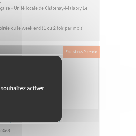
s
çaise - Unité locale de Châtenay-Malabry Le
oirée ou le week end (1 ou 2 fois par mois)
Exclusion & Pauvreté
 souhaitez activer
des personnes âgées
2350)