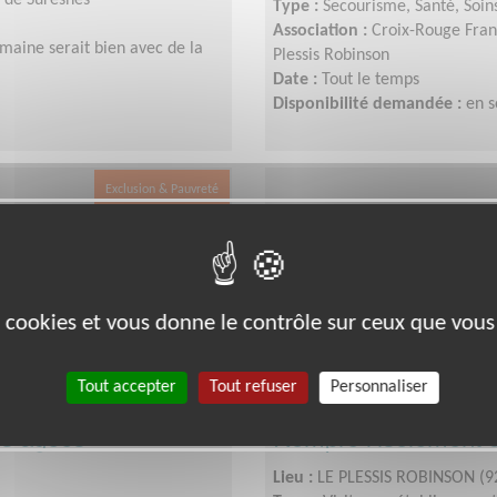
e de Suresnes
Type :
Secourisme, Santé, Soin
Association :
Croix-Rouge Fran
maine serait bien avec de la
Plessis Robinson
Date :
Tout le temps
Disponibilité demandée :
en s
Exclusion & Pauvreté
es cookies et vous donne le contrôle sur ceux que vous
Tout accepter
Tout refuser
Personnaliser
es âgées
Rompre l’isolement 
Lieu :
LE PLESSIS ROBINSON (9