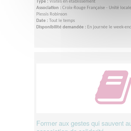
Type :
Visites en établissement
Association :
Croix-Rouge Française - Unité loca
Plessis Robinson
Date :
Tout le temps
Disponibilité demandée :
En journée le week-en
Former aux gestes qui sauvent au