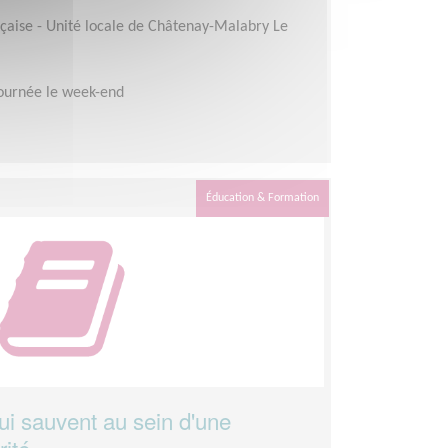
çaise - Unité locale de Châtenay-Malabry Le
ournée le week-end
Éducation & Formation
i sauvent au sein d'une