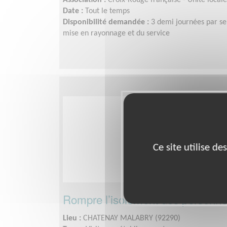
Association :
Croix-Rouge française - Unité local
Date :
Tout le temps
Disponibilité demandée :
3 demi journées par se
mise en rayonnage et du service
Ce site utilise d
Rompre l’isolement des personn
Lieu :
CHATENAY MALABRY (92290)