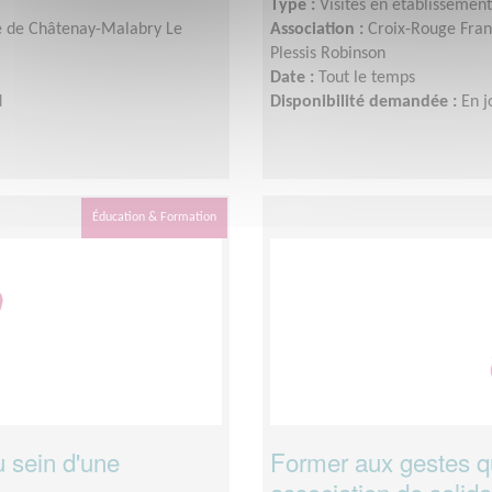
Type :
Visites en établissement
le de Châtenay-Malabry Le
Association :
Croix-Rouge Fran
Plessis Robinson
Date :
Tout le temps
d
Disponibilité demandée :
En j
Éducation & Formation
 sein d'une
Former aux gestes qu