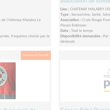
association de solida
Lieu :
CHATENAY MALABRY (92
Type :
Secourisme, Santé, Soin
le de Châtenay-Malabry Le
Association :
Croix-Rouge Fran
Plessis Robinson
Date :
Tout le temps
urnée, fréquence choisie par le
Disponibilité demandée :
Par 
bénévole
Exclusion & Pauvreté
ce d'une asso de
Espace Bébé Parent