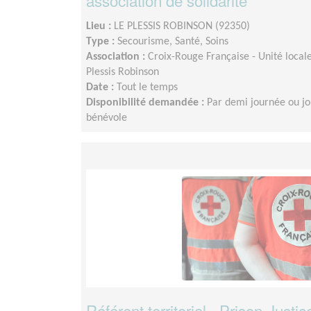
association de solidarité
Lieu :
LE PLESSIS ROBINSON (92350)
Type :
Secourisme, Santé, Soins
Association :
Croix-Rouge Française - Unité loca
Plessis Robinson
Date :
Tout le temps
Disponibilité demandée :
Par demi journée ou jo
bénévole
Référent territorial - Prison-Justi