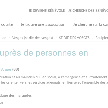
JE DEVIENS BÉNÉVOLE
JE CHERCHE DES BÉNÉV
n courte
Je trouve une association
Je cherche sur la ca
aude
Vosges (st-die-des-vosges)
ST DIE DES VOSGES
Equipie
auprès de personnes en
(88)
 Vosges
éation et au maintien du lien social, à l’émergence et au traitement
es orienter vers les services adéquats, en lien avec l’ensemble des 
stique des maraudes
el.