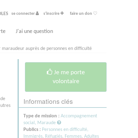
OLES
se connecter
s'inscrire
faire un don
rte
J'ai une question
r maraudeur auprès de personnes en difficulté
Je me porte
volontaire
Informations clés
 de
autres
Type de mission :
Accompagnement
social, Maraude
Publics :
Personnes en difficulté,
Immigrés, Réfugiés,
Femmes,
Adultes