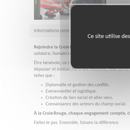
Informations complémentaires
Ce site utilise d
Rejoindre la Croix-Rouge, c’est bien plus que ten
solidaire, humain et engagé, où chacun peut trouve
Être bénévole, ce n’est pas « donner du temps » : c
dépasser et évoluer.Au fil des missions, vous aurez
telles que :
Diplomatie et gestion des conflits.
Evènementiel et logistique.
Création de lien social et aller-vers.
Connaissance des acteurs du champ social.
À la Croix-Rouge, chaque engagement compte, ch
Faites le pas. Ensemble, faisons la différence.