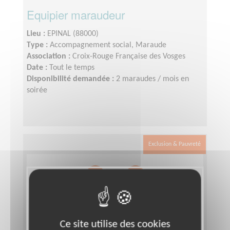
Equipier maraudeur
Lieu :
EPINAL (88000)
Type :
Accompagnement social, Maraude
Association :
Croix-Rouge Française des Vosges
Date :
Tout le temps
Disponibilité demandée :
2 maraudes / mois en
soirée
Exclusion & Pauvreté
Ce site utilise des cookies