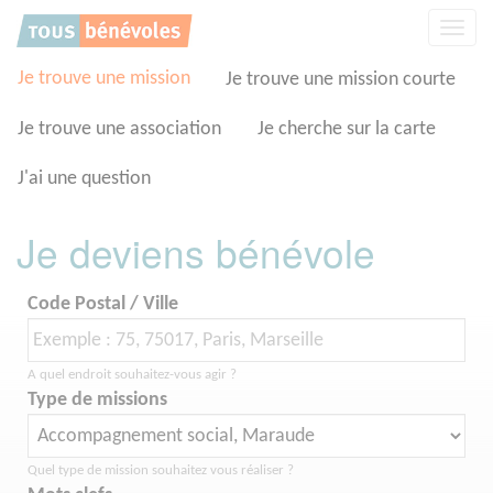
Panneau de gestion des cookies
Affic
la
navig
Je trouve une mission
Je trouve une mission courte
Je trouve une association
Je cherche sur la carte
J'ai une question
Je deviens bénévole
Code Postal / Ville
A quel endroit souhaitez-vous agir ?
Type de missions
Quel type de mission souhaitez vous réaliser ?