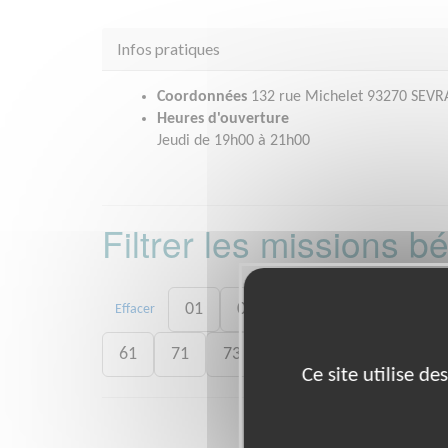
Infos pratiques
Coordonnées
132 rue Michelet 93270 SEVR
Heures d'ouverture
Jeudi de 19h00 à 21h00
Filtrer les missions 
01
06
13
15
20
Effacer
61
71
73
75
77
78
8
Ce site utilise d