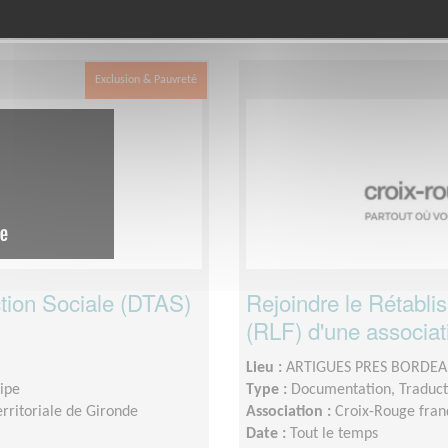
 le département
dans cette associa
Gironde
Exclusion & Pauvreté
'Action Sociale (DTAS)
Rejoindre le Rétabli
(RLF) d'une associati
Lieu :
ARTIGUES PRES BORDEA
uipe
Type :
Documentation, Traduct
rritoriale de Gironde
Association :
Croix-Rouge fran
Date :
Tout le temps