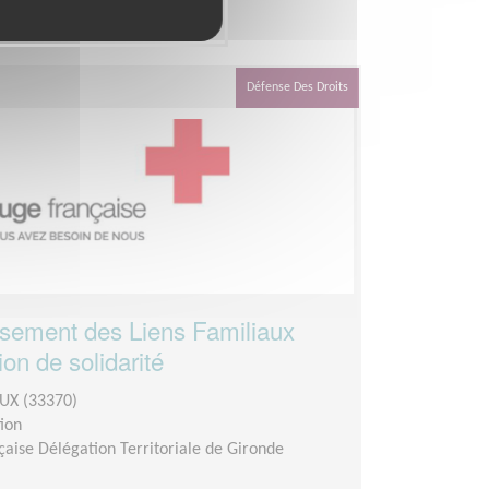
tion
Défense Des Droits
ssement des Liens Familiaux
on de solidarité
UX (33370)
ion
çaise Délégation Territoriale de Gironde