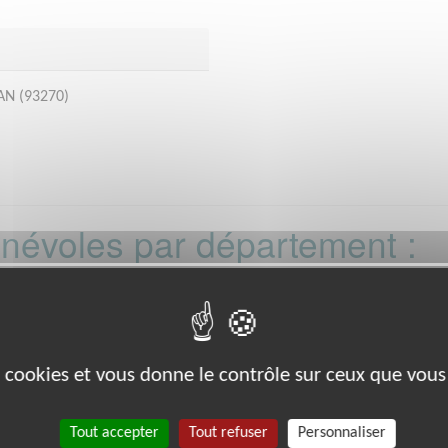
AN (93270)
bénévoles par département :
21
22
26
27
29
33
35
38
39
0
88
89
91
92
93
988
es cookies et vous donne le contrôle sur ceux que vous
Tout accepter
Tout refuser
Personnaliser