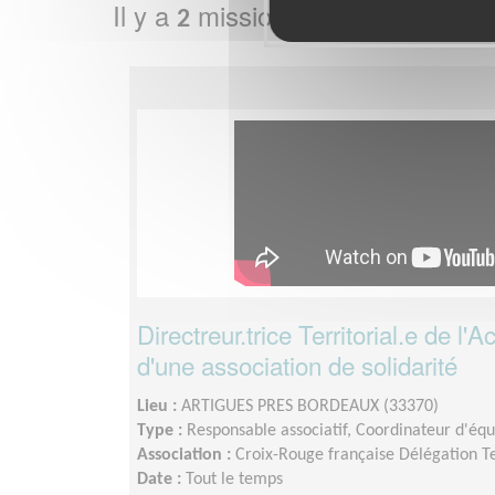
Il y a
missions bénévoles dans
2
Directreur.trice Territorial.e de l
d'une association de solidarité
Lieu :
ARTIGUES PRES BORDEAUX (33370)
Type :
Responsable associatif, Coordinateur d'éq
Association :
Croix-Rouge française Délégation Te
Date :
Tout le temps