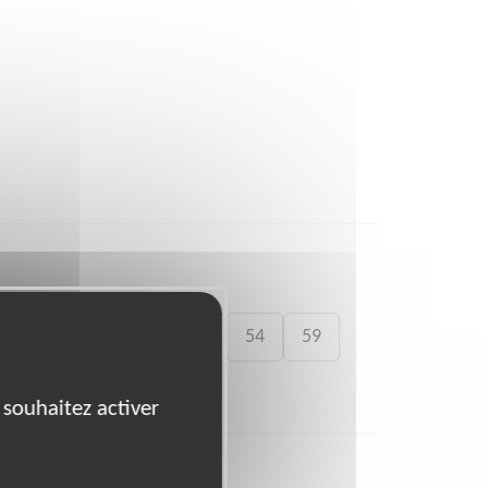
41
46
49
50
54
59
 souhaitez activer