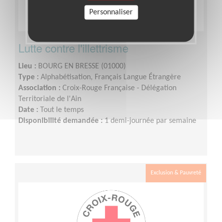
Personnaliser
Lutte contre l'illettrisme
Lieu :
BOURG EN BRESSE (01000)
Type :
Alphabétisation, Français Langue Étrangère
Association :
Croix-Rouge Française - Délégation
Territoriale de l'Ain
Date :
Tout le temps
Disponibilité demandée :
1 demi-journée par semaine
Exclusion & Pauvreté