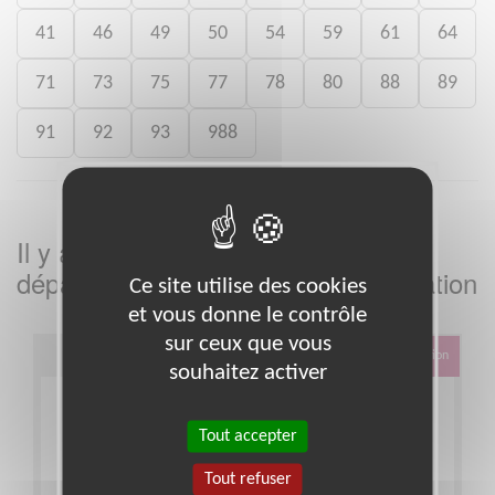
41
46
49
50
54
59
61
64
71
73
75
77
78
80
88
89
91
92
93
988
Il y a
missions bénévoles dans le
3
département
dans cette association
Ce site utilise des cookies
Ain
et vous donne le contrôle
sur ceux que vous
Éducation & Formation
souhaitez activer
Tout accepter
Tout refuser