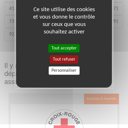
41
46
49
50
54
59
61
71
Ce site utilise des cookies
et vous donne le contrôle
73
75
77
78
80
88
89
91
sur ceux que vous
souhaitez activer
92
93
988
Tout accepter
Tout refuser
Il y a
missions bénévoles dans le
2
département
dans cette
Personnaliser
Orne
association
Exclusion & Pauvreté