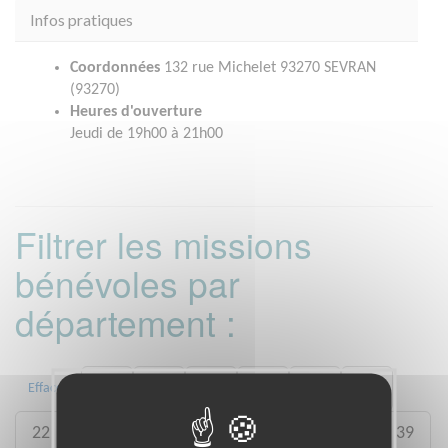
Infos pratiques
Coordonnées
132 rue Michelet 93270 SEVRAN
(93270)
Heures d'ouverture
Jeudi de 19h00 à 21h00
Filtrer les missions
bénévoles par
département :
01
06
13
15
20
21
Effacer
22
26
27
29
33
35
38
39