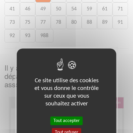
41
46
49
50
54
59
61
71
73
75
77
78
80
88
89
91
92
93
988
Il y a
missions bénévoles dans le
3
département
dans cette
Eure
Ce site utilise des cookies
association
et vous donne le contrôle
sur ceux que vous
souhaitez activer
Éducation & Formation
Tout accepter
Tout refuser