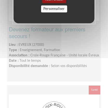
Personnaliser
Devenez formateur aux premiers
secours !
Lieu :
EVREUX (27000)
Type :
Enseignement, Formation
Association :
Croix-Rouge Française - Unité locale Évreux
Date :
Tout le temps
Disponibilité demandée :
Selon vos disponibilités
Santé