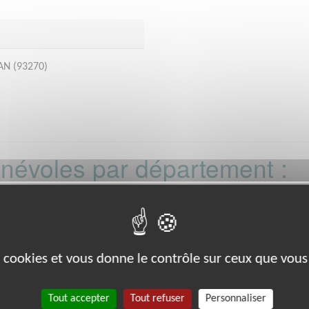
AN (93270)
bénévoles par département :
21
22
26
27
29
33
35
38
39
0
88
89
91
92
93
988
es cookies et vous donne le contrôle sur ceux que vous
Tout accepter
Tout refuser
Personnaliser