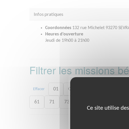
Infos pratiques
Coordonnées
132 rue Michelet 93270 SEVR
Heures d'ouverture
Jeudi de 19h00 à 21h00
Filtrer les missions 
01
06
13
15
20
Effacer
61
71
73
75
77
78
8
Ce site utilise d