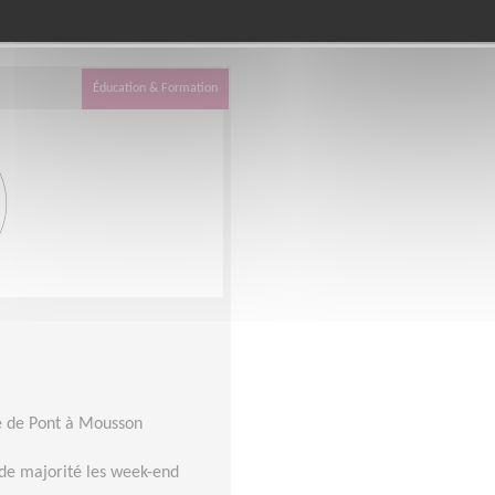
e département
dans cett
Meurthe-et-Moselle
Éducation & Formation
le de Pont à Mousson
de majorité les week-end