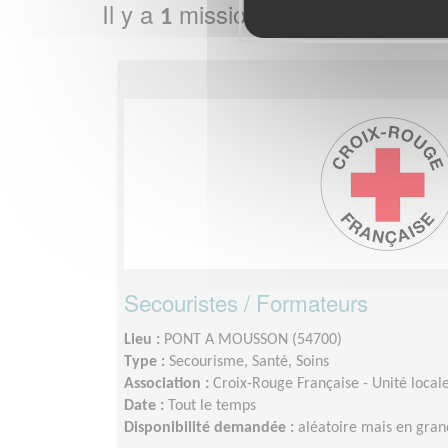
Il y a
mission bénévole dans l
1
Secouristes / Formateurs
Lieu :
PONT A MOUSSON (54700)
Type :
Secourisme, Santé, Soins
Association :
Croix-Rouge Française - Unité loca
Date :
Tout le temps
Disponibilité demandée :
aléatoire mais en gran