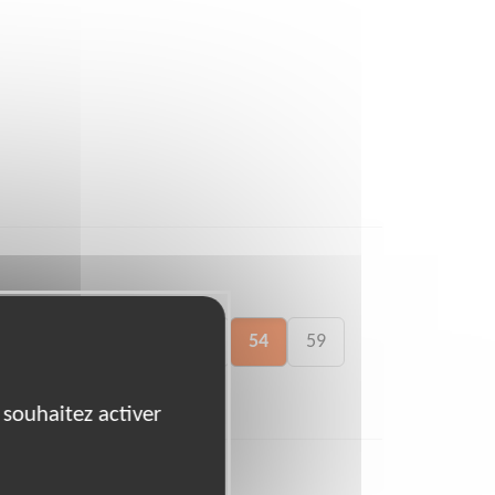
41
46
49
50
54
59
 souhaitez activer