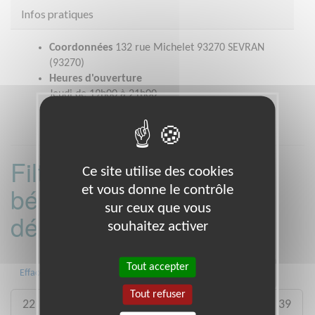
Infos pratiques
Coordonnées
132 rue Michelet 93270 SEVRAN
(93270)
Heures d'ouverture
Jeudi de 19h00 à 21h00
Filtrer les missions
Ce site utilise des cookies
bénévoles par
et vous donne le contrôle
sur ceux que vous
département :
souhaitez activer
Tout accepter
01
06
13
15
20
21
Effacer
Tout refuser
22
26
27
29
33
35
38
39