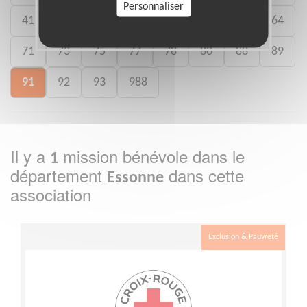
Personnaliser
41
46
49
50
54
59
61
64
71
73
75
77
78
80
88
89
91
92
93
988
Il y a
mission bénévole dans le
1
département
dans cette
Essonne
association
Exclusion & Pauvreté