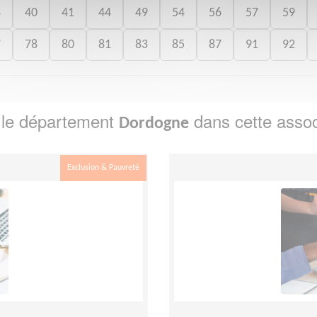
8
40
41
44
49
54
56
57
59
7
78
80
81
83
85
87
91
92
 le département
dans cette assoc
Dordogne
Exclusion & Pauvreté