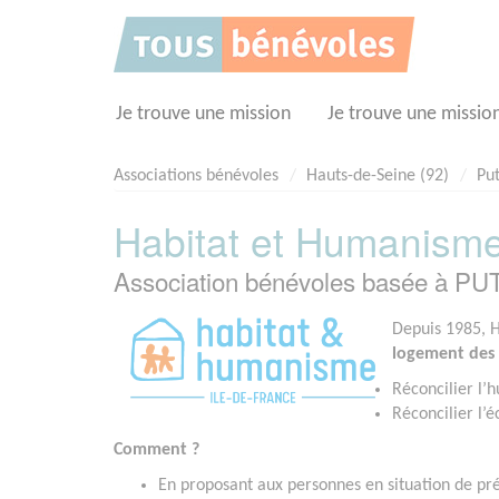
Panneau de gestion des cookies
Je trouve une mission
Je trouve une missio
Associations bénévoles
Hauts-de-Seine (92)
Pu
Habitat et Humanisme
Association bénévoles basée à P
Depuis 1985, 
logement des
Réconcilier l’h
Réconcilier l’é
Comment ?
En proposant aux personnes en situation de préc