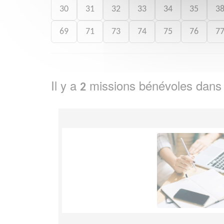
30
31
32
33
34
35
3
69
71
73
74
75
76
7
Il y a
missions bénévoles dans
2