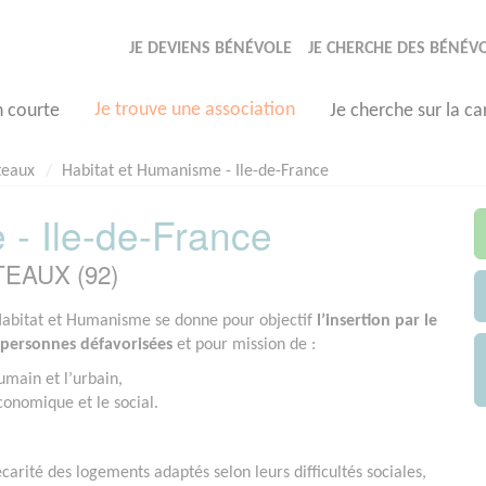
JE DEVIENS BÉNÉVOLE
JE CHERCHE DES BÉNÉV
Je trouve une association
n courte
Je cherche sur la ca
teaux
Habitat et Humanisme - Ile-de-France
 - Ile-de-France
UTEAUX (92)
Habitat et Humanisme se donne
pour objectif
l’insertion par le
 personnes défavorisées
et
pour mission de :
umain et l’urbain,
conomique et le social.
arité des logements adaptés selon leurs difficultés sociales,