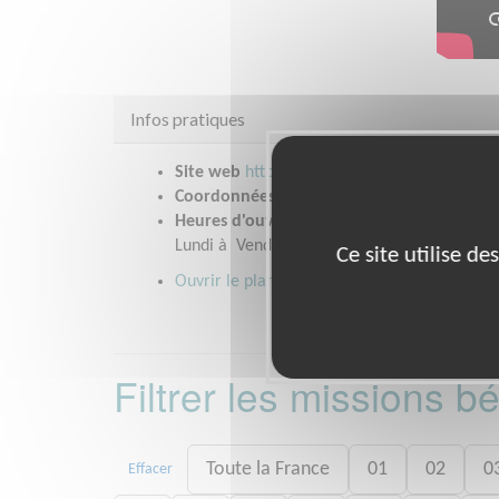
Infos pratiques
Site web
https://www.habitat-humanisme.o
Coordonnées
Immeuble Palatin 3 : 3 cours 
Heures d'ouverture
Lundi à Vendredi 9 h / 17 h
Ce site utilise d
Ouvrir le plan d'accès
Filtrer les missions 
Toute la France
01
02
0
Effacer