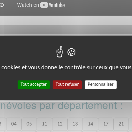
rg/
du Triangle PUTEAUX (92800)
es cookies et vous donne le contrôle sur ceux que vous
Tout accepter
Tout refuser
Personnaliser
bénévoles par département :
3
04
05
11
12
13
14
17
21