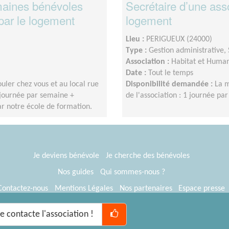
aines bénévoles
Secrétaire d’une asso
 par le logement
logement
Lieu :
PERIGUEUX (24000)
Type :
Gestion administrative, 
Association :
Habitat et Huma
Date :
Tout le temps
uler chez vous et au local rue
Disponibilité demandée :
La m
1 journée par semaine +
de l'association : 1 journée pa
r notre école de formation.
Je deviens bénévole
Je cherche des bénévoles
Nos guides
Qui sommes-nous ?
Contactez-nous
Mentions Légales
Nos partenaires
Espace presse
® Tous Bénévoles 2012-2026
Webkast
Je contacte l'association !