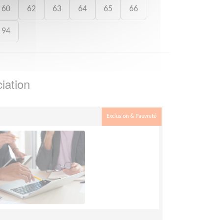
60
62
63
64
65
66
94
iation
Exclusion & Pauvreté