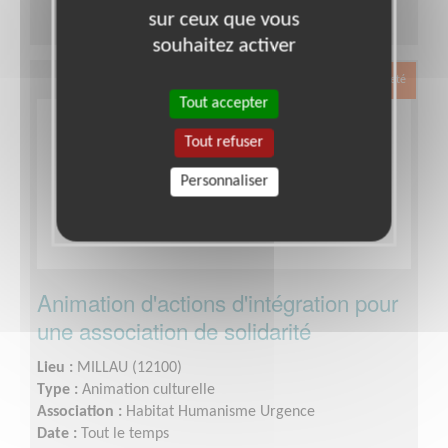
sur ceux que vous
souhaitez activer
Exclusion & Pauvreté
Tout accepter
Tout refuser
Personnaliser
Animation d'actions d'intégration pour
une association de solidarité
Lieu :
MILLAU (12100)
Type :
Animation culturelle
Association :
Habitat Humanisme Urgence
Date :
Tout le temps