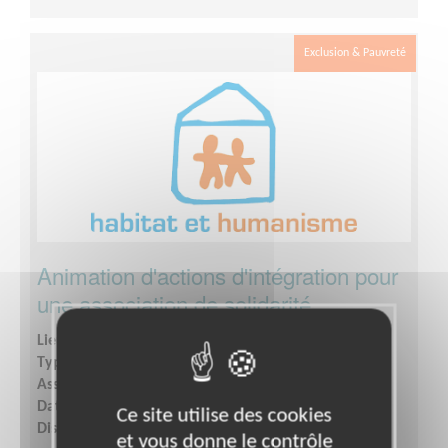
Exclusion & Pauvreté
Animation d'actions d'intégration pour
une association de solidarité
Lieu :
ST AFFRIQUE (12400)
Type :
Animation culturelle
Association :
Habitat Humanisme Urgence
Date :
Tout le temps
Ce site utilise des cookies
Disponibilité demandée :
4 heures par semaine
et vous donne le contrôle