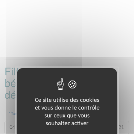
Filtrer les missions
bénévoles par
département :
Ce site utilise des cookies
et vous donne le contrôle
Toute la France
01
02
03
Effacer
sur ceux que vous
souhaitez activer
04
05
11
12
13
14
17
21