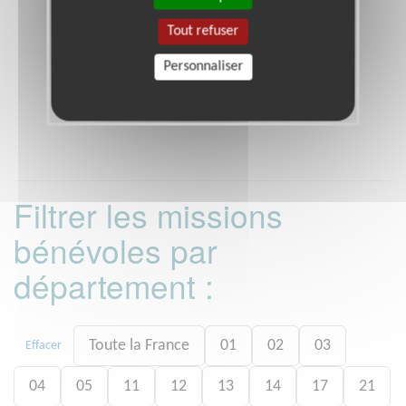
Tout refuser
Personnaliser
Filtrer les missions
bénévoles par
département :
Toute la France
01
02
03
Effacer
04
05
11
12
13
14
17
21