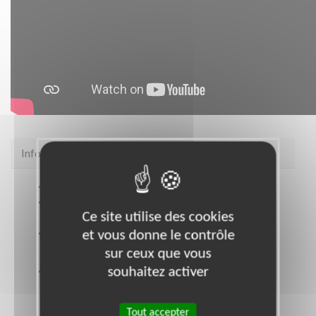
Infos pratiques
Site web
https://www.habitat-humanisme.org/
Coordonnées
Immeuble Palatin 3 : 3 cours du
Ce site utilise des cookies
Triangle PUTEAUX (92800)
et vous donne le contrôle
Heures d'ouverture
Lundi à Vendredi 9 h / 17 h
sur ceux que vous
souhaitez activer
Ouvrir le plan d'accès
Tout accepter