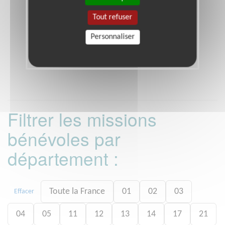
Tout refuser
Personnaliser
Filtrer les missions
bénévoles par
département :
Toute la France
01
02
03
Effacer
04
05
11
12
13
14
17
21