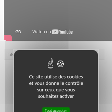
Infos pratiques
Site web
https://www.habitat-humanisme.org/
Coordonnées
Immeuble Palatin 3 : 3 cours du
Ce site utilise des cookies
Triangle PUTEAUX (92800)
et vous donne le contrôle
Heures d'ouverture
Lundi à Vendredi 9 h / 17 h
sur ceux que vous
souhaitez activer
Ouvrir le plan d'accès
Tout accepter