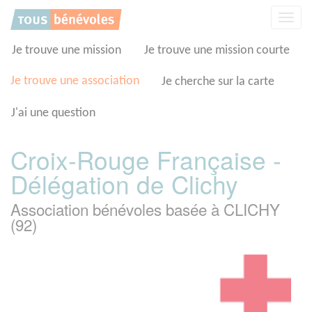
Panneau de gestion des cookies
Affic
la
navig
Je trouve une mission
Je trouve une mission courte
Je trouve une association
Je cherche sur la carte
J'ai une question
Croix-Rouge Française -
Délégation de Clichy
Association bénévoles basée à CLICHY
(92)