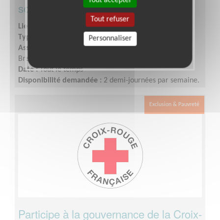
Tout accepter
solidaire
Tout refuser
Lieu :
BREST (29200)
Type :
Accueil, Information
Personnaliser
Association :
Croix-Rouge Française - Unité Locale de
Brest
Date :
Tout le temps
Disponibilité demandée :
2 demi-journées par semaine.
Exclusion & Pauvreté
Participe à la gouvernance de la Croix-