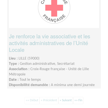
Je renforce la vie associative et les
activités administratives de l’Unité
Locale
Lieu :
LILLE (59000)
Type :
Gestion administrative, Secrétariat
Association :
Croix-Rouge française - Unité de Lille
Métropole
Date :
Tout le temps
Disponibilité demandée :
A minima une demi journée
par semaine sur minimum un an d’engagement (du lundi
au vendredi)
«« Début
« Précédent
» Suivant
»» Fin