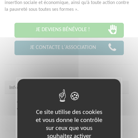
insertion sociale et économique, ainsi qu’à toute action contre
la pauvreté sous toutes ses formes ».
JE DEVIENS BÉNÉVOLE !
JE CONTACTE L'ASSOCIATION
Infos pratiques
Site web
https://www.restosducoeur.org/
Coordonnées
* TOUT LE DEPARTEMENT (75)
Ce site utilise des cookies
et vous donne le contrôle
sur ceux que vous
souhaitez activer