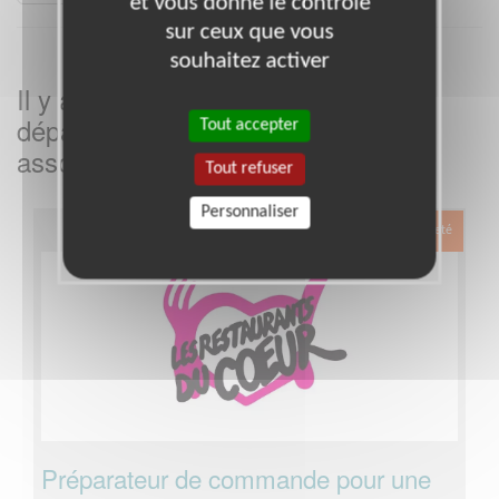
et vous donne le contrôle
sur ceux que vous
souhaitez activer
Il y a
missions bénévoles dans le
3
département
dans cette
Tout accepter
Hérault
association
Tout refuser
Personnaliser
Exclusion & Pauvreté
Préparateur de commande pour une