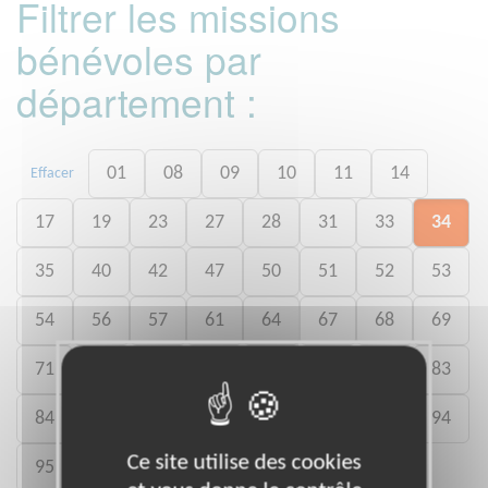
Filtrer les missions
bénévoles par
département :
01
08
09
10
11
14
Effacer
17
19
23
27
28
31
33
34
35
40
42
47
50
51
52
53
54
56
57
61
64
67
68
69
71
73
74
75
76
77
79
83
84
85
87
88
89
91
93
94
Ce site utilise des cookies
95