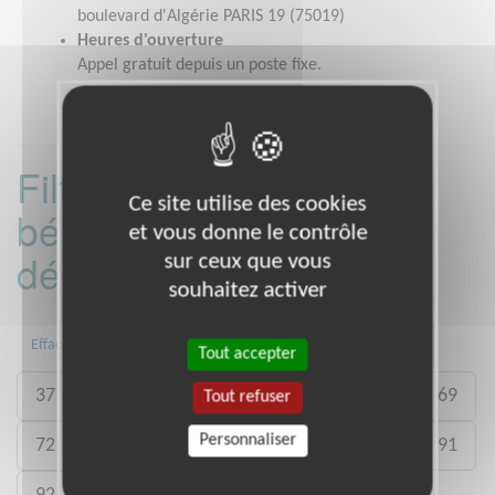
boulevard d'Algérie PARIS 19 (75019)
Heures d'ouverture
Appel gratuit depuis un poste fixe.
Filtrer les missions
Ce site utilise des cookies
bénévoles par
et vous donne le contrôle
département :
sur ceux que vous
souhaitez activer
13
16
17
31
33
34
Effacer
Tout accepter
37
38
44
45
49
62
67
69
Tout refuser
Personnaliser
72
75
76
77
78
83
84
91