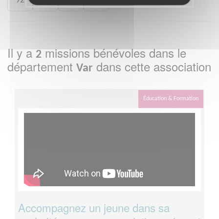
92
93
94
95
Il y a
missions bénévoles dans le
2
département
dans cette association
Var
Éducation & Formation
Accompagnez un jeune dans sa