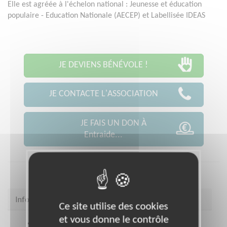
Elle est agréée à l'échelon national : Jeunesse et éducation
populaire - Education Nationale (AECEP) et Labellisée IDEAS
JE DEVIENS BÉNÉVOLE !
JE CONTACTE L'ASSOCIATION
JE FAIS UN DON À
Entraide...
Infos pratiques
Ce site utilise des cookies
et vous donne le contrôle
Coordonnées
18, avenue de la Porte Brunet 30,