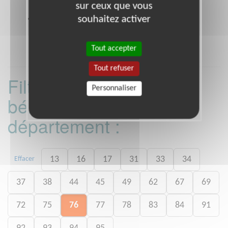
sur ceux que vous
boulevard d'Algérie PARIS 19 (75019)
souhaitez activer
Heures d'ouverture
Appel gratuit depuis un poste fixe.
Tout accepter
Tout refuser
Filtrer les missions
Personnaliser
bénévoles par
département :
13
16
17
31
33
34
Effacer
37
38
44
45
49
62
67
69
72
75
76
77
78
83
84
91