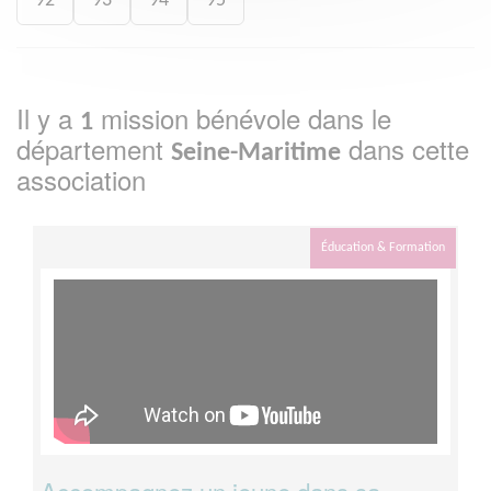
92
93
94
95
Il y a
mission bénévole dans le
1
département
dans cette
Seine-Maritime
association
Éducation & Formation
Accompagnez un jeune dans sa