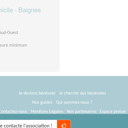
cile - Baignes
 Sud-Ouest
 heure minimum
Je deviens bénévole
Je cherche des bénévoles
Nos guides
Qui sommes-nous ?
Contactez-nous
Mentions Légales
Nos partenaires
Espace presse
® Tous Bénévoles 2012-2026
Webkast
Je contacte l'association !