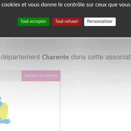
es cookies et vous donne le contrôle sur ceux que vous
34
37
38
44
45
49
62
67
69
Tout accepter
Tout refuser
Personnaliser
e département
dans cette associat
Charente
Éducation & Formation