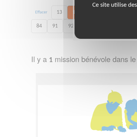
Ce site utilise d
13
16
17
31
33
Effacer
84
91
92
93
94
95
Il y a
mission bénévole dans l
1