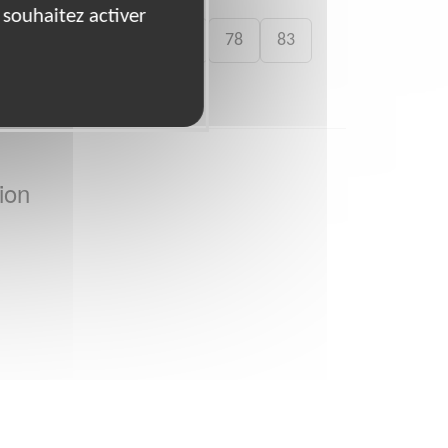
 souhaitez activer
72
75
76
77
78
83
ion