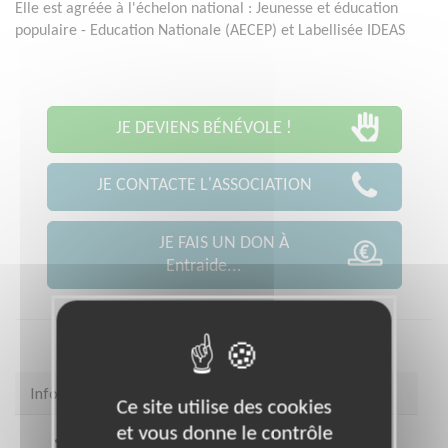
Elle est agréée à l'échelon national : Jeunesse et éducation
populaire - Education Nationale (AECEP) et Labellisée IDEAS
JE DEVIENS BÉNÉVOLE !
JE CONTACTE L'ASSOCIATION
JE FAIS UN DON À
Entraide...
Infos pratiques
Ce site utilise des cookies
et vous donne le contrôle
Coordonnées
18, avenue de la Porte Brunet 30,