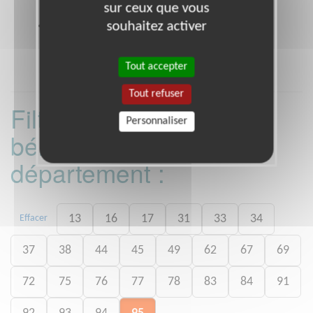
sur ceux que vous
boulevard d'Algérie PARIS 19 (75019)
souhaitez activer
Heures d'ouverture
Appel gratuit depuis un poste fixe.
Tout accepter
Tout refuser
Filtrer les missions
Personnaliser
bénévoles par
département :
13
16
17
31
33
34
Effacer
37
38
44
45
49
62
67
69
72
75
76
77
78
83
84
91