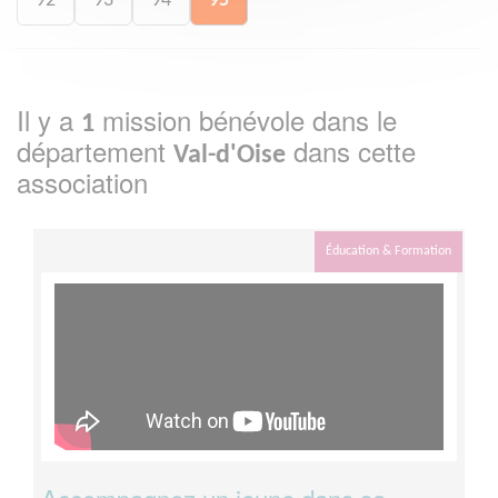
92
93
94
95
Il y a
mission bénévole dans le
1
département
dans cette
Val-d'Oise
association
Éducation & Formation
Accompagnez un jeune dans sa