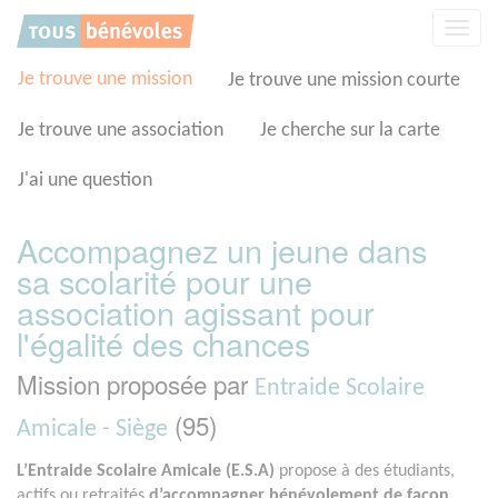
Panneau de gestion des cookies
Affic
la
navig
Je trouve une mission
Je trouve une mission courte
Je trouve une association
Je cherche sur la carte
J'ai une question
Accompagnez un jeune dans
sa scolarité pour une
association agissant pour
l'égalité des chances
Mission proposée par
Entraide Scolaire
(95)
Amicale - Siège
L’Entraide Scolaire Amicale (E.S.A)
propose à des étudiants,
actifs ou retraités
d’accompagner bénévolement de façon