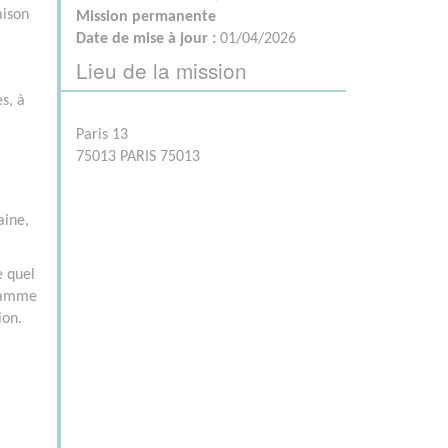
aison
Mission permanente
Date de mise à jour :
01/04/2026
Lieu de la mission
es, à
Paris 13
75013 PARIS 75013
aine,
e quel
gramme
ion.