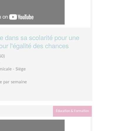
 dans sa scolarité pour une
our l'égalité des chances
60)
e
micale - Siège
e par semaine
Éducation & Formation