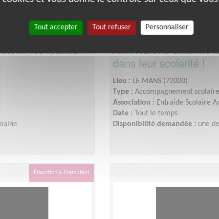
Tout accepter
Tout refuser
Personnaliser
utenir les jeunes
Animez une antenne lo
dans leur scolarité !
Lieu :
LE MANS (72000)
Type :
Accompagnement scolair
Association :
Entraide Scolaire A
Date :
Tout le temps
maine
Disponibilité demandée :
une de
Éducation & Formation