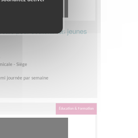
cale pour soutenir les jeunes
e
micale - Siège
mi journée par semaine
Éducation & Formation