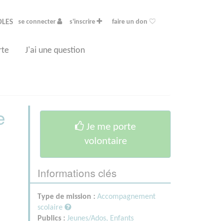
OLES
se connecter
s'inscrire
faire un don
rte
J'ai une question
e
Je me porte
volontaire
Informations clés
i
Type de mission :
Accompagnement
scolaire
Publics :
Jeunes/Ados,
Enfants