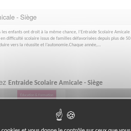
icale - Siège
s les enfants ont droit à la même chance, l’Entraide Scolaire Amicale
en difficulté scolaire issus de familles défavorisées depuis plus de 50
onduire vers la réussite et l’autonomie.Chaque année,...
hez
Entraide Scolaire Amicale - Siège
Éducation & Formation
es cookies et vous donne le contrôle sur ceux que vous