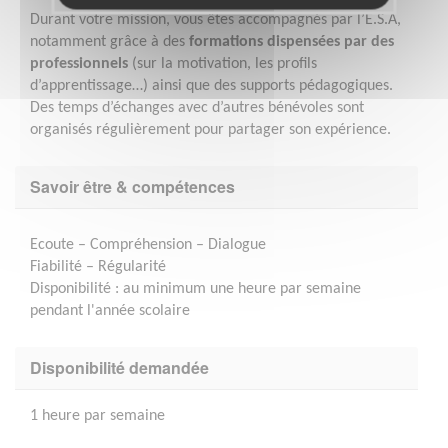
Durant votre mission, vous êtes accompagnés par l’E.S.A,
notamment grâce à des
formations dispensées par des
professionnels
(sur la motivation, les profils
d’apprentissage…) ainsi que des supports pédagogiques.
Des temps d’échanges avec d’autres bénévoles sont
organisés régulièrement pour partager son expérience.
Savoir être & compétences
Ecoute – Compréhension – Dialogue
Fiabilité – Régularité
Disponibilité : au minimum une heure par semaine
pendant l'année scolaire
Disponibilité demandée
1 heure par semaine