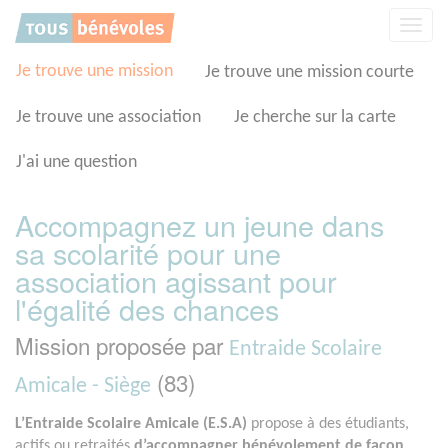
Panneau de gestion des cookies
Affic
la
navig
Je trouve une mission
Je trouve une mission courte
Je trouve une association
Je cherche sur la carte
J'ai une question
Accompagnez un jeune dans
sa scolarité pour une
association agissant pour
l'égalité des chances
Mission proposée par
Entraide Scolaire
(83)
Amicale - Siège
L’Entraide Scolaire Amicale (E.S.A)
propose à des étudiants,
actifs ou retraités
d’accompagner bénévolement de façon