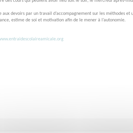
re des cours qui peuvent avoir lieu soit le soir, le mercredi après-mid
de aux devoirs par un travail d’accompagnement sur les méthodes et 
fiance, estime de soi et motivation afin de le mener à l’autonomie.
www.entraidescolaireamicale.org