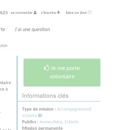
OLES
se connecter
s'inscrire
faire un don
rte
J'ai une question
ulon
Je me porte
volontaire
ntaire
âce à
Informations clés
Type de mission :
Accompagnement
.
scolaire
Publics :
Jeunes/Ados,
Enfants
Mission permanente