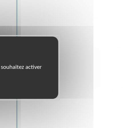
 souhaitez activer
ur