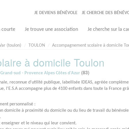
JE DEVIENS BÉNÉVOLE
JE CHERCHE DES BÉNÉV
n courte
Je trouve une association
Je cherche sur la ca
Var (toulon)
TOULON
Accompagnement scolaire à domicile To
ire à domicile Toulon
(83)
 Grand-sud - Provence Alpes Côtes d'Azur
onale, reconnue d'utilité publique, labellisée IDEAS, agréée compléme
que, l'E.S.A accompagne plus de 4100 enfants dans toute la France gr
ent personnalisé :
n domicile à proximité du domicile ou du lieu de travail du bénévole
.
 enseigner et le niveau qui leur convient.