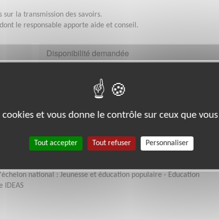
 sur la transmission des savoirs.
dont le responsable apporte aide et conseil.
Disponibilité demandée
1 fois par semaine, 1 heure minimum
es cookies et vous donne le contrôle sur ceux que vous
micale Grand-sud - Provence Alpes Côtes d'Az
Tout accepter
Tout refuser
Personnaliser
Loi de 1901, apolitique et non-confessionnelle, reconnue d’Utilité
l'échelon national : Jeunesse et éducation populaire - Education
ée IDEAS