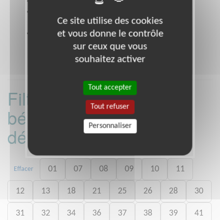
Site web
www.adie.org
Coordonnées
23 rue des Ardennes, PARIS 75019
Ce site utilise des cookies
(75019)
et vous donne le contrôle
Heures d'ouverture
9h. /18h. Jours ouvrables
sur ceux que vous
souhaitez activer
Tout accepter
Filtrer les missions
Tout refuser
bénévoles par
Personnaliser
département :
01
07
08
09
10
11
Effacer
12
13
18
21
25
26
28
30
31
32
34
36
37
38
39
41