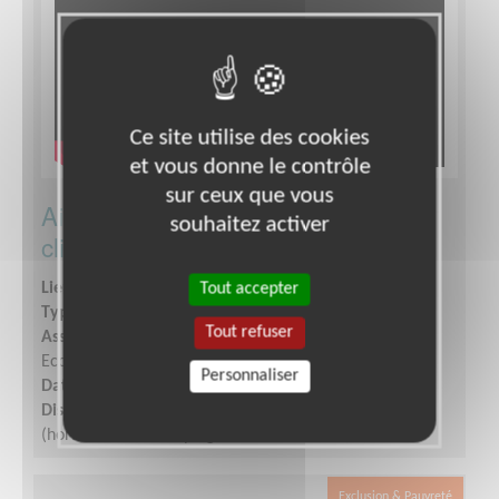
Ce site utilise des cookies
et vous donne le contrôle
sur ceux que vous
Aidez-nous au recouvrement des
souhaitez activer
client·es Adie
Tout accepter
Lieu :
PERPIGNAN (66000)
Type :
Gestion financière et comptable
Tout refuser
Association :
Association pour le Droit à l'Initiative
Economique
Personnaliser
Date :
Tout le temps
Disponibilité demandée :
1/2 journée par semaine
(horaires flexibles : plage horaire : 9h-17h)
Exclusion & Pauvreté