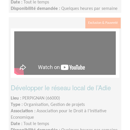
Date :
Tout le temps
Disponibilité demandée :
Quelques heures par semaine
(Plage horaire : 9h-17h, avoir la possibilité de se rendre
disponible en soirée ou le week-end si besoin)
Exclusion & Pauvreté
Développer le réseau local de l’Adie
Lieu :
PERPIGNAN (66000)
Type :
Organisation, Gestion de projets
Association :
Association pour le Droit à l'Initiative
Economique
Date :
Tout le temps