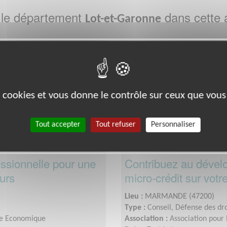
 le département
dans cette 
Lot-et-Garonne
Exclusion & Pauvreté
es cookies et vous donne le contrôle sur ceux que vous
Tout accepter
Tout refuser
Personnaliser
essionnelle pour une
Contribuez au dével
urs
micro-crédit sur votre 
Lieu :
MARMANDE (47200)
Type :
Conseil, Défense des dro
tive Economique
Association :
Association pour 