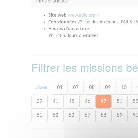
Infos pratiques
Site web
www.adie.org
Coordonnées
23 rue des Ardennes, PARIS 7
Heures d'ouverture
9h. /18h. Jours ouvrables
Filtrer les missions 
01
07
08
09
10
Effacer
39
41
45
46
47
51
5
81
82
83
87
88
89
9