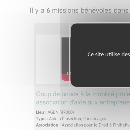
Il y a
missions bénévoles dans
6
Ce site utilise d
Coup de pouce à la mobilité prof
association d'aide aux entreprene
Lieu :
AGEN (47000)
Type :
Aide à l'insertion, Parrainages
Association :
Association pour le Droit à l'Initia