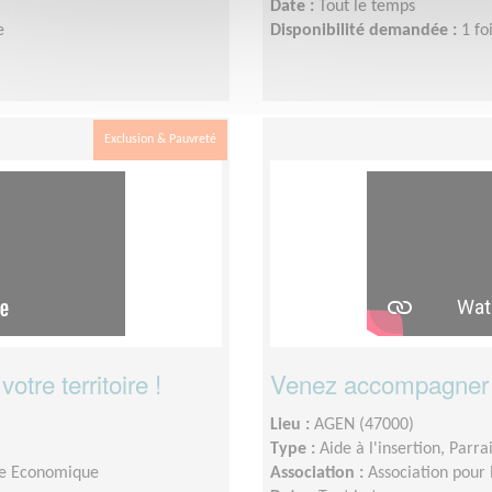
Date :
Tout le temps
e
Disponibilité demandée :
1 fo
Exclusion & Pauvreté
tre territoire !
Venez accompagner l
Lieu :
AGEN (47000)
Type :
Aide à l'insertion, Parr
tive Economique
Association :
Association pour 