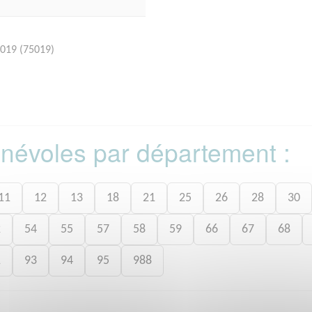
5019 (75019)
bénévoles par département :
11
12
13
18
21
25
26
28
30
2
54
55
57
58
59
66
67
68
1
93
94
95
988