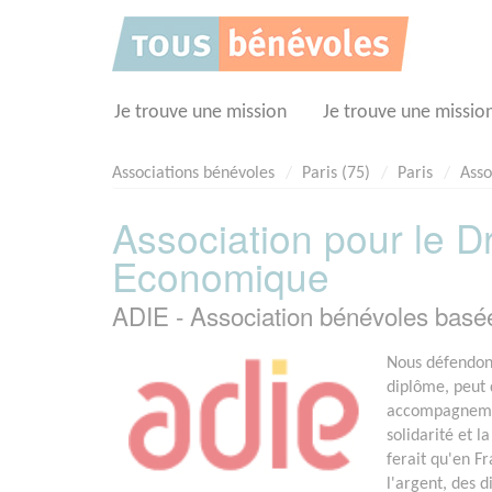
Panneau de gestion des cookies
Je trouve une mission
Je trouve une missio
Associations bénévoles
Paris (75)
Paris
Asso
Association pour le Droi
Economique
ADIE - Association bénévoles basé
Nous défendon
diplôme, peut 
accompagnement
solidarité et l
ferait qu'en Fr
l'argent, des d