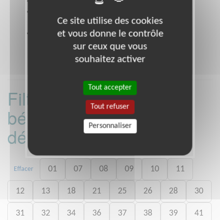
Site web
www.adie.org
Coordonnées
23 rue des Ardennes, PARIS 75019
Ce site utilise des cookies
(75019)
et vous donne le contrôle
Heures d'ouverture
9h. /18h. Jours ouvrables
sur ceux que vous
souhaitez activer
Tout accepter
Filtrer les missions
Tout refuser
bénévoles par
Personnaliser
département :
01
07
08
09
10
11
Effacer
12
13
18
21
25
26
28
30
31
32
34
36
37
38
39
41