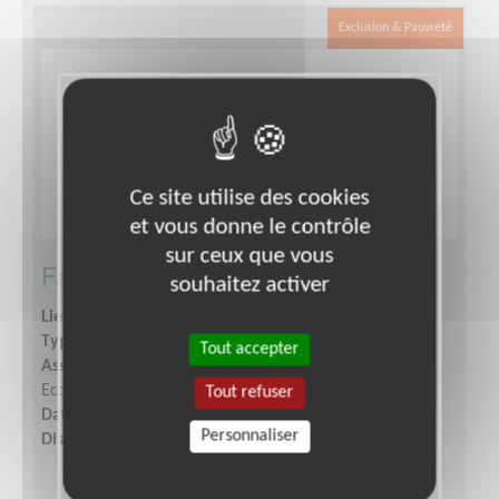
Exclusion & Pauvreté
Ce site utilise des cookies
et vous donne le contrôle
sur ceux que vous
Faites connaître l'Adie
souhaitez activer
Lieu :
BESANCON (25000)
Type :
Aide à l'insertion, Parrainages
Tout accepter
Association :
Association pour le Droit à l'Initiative
Economique
Tout refuser
Date :
Tout le temps
Personnaliser
Disponibilité demandée :
Idéalement 1 à 2 ans