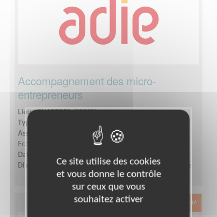
Accompagnement des micro-
entrepreneurs
Lieu :
CHARTRES (28000)
Type :
Aide à l'insertion, Parrainages
Association :
Association pour le Droit à l'Initiative
Economique
Date :
Tout le temps
Ce site utilise des cookies
Disponibilité demandée :
1 demi-journée par semaine
et vous donne le contrôle
sur ceux que vous
souhaitez activer
Exclusion & Pauvreté