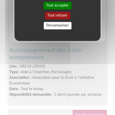
Tout accepter
Tout refuser
Personnaliser
Accompagnement des micro-
entrepreneurs
Lieu :
DREUX (28100)
Type :
Aide à l'insertion, Parrainages
Association :
Association pour le Droit à l'Initiative
Economique
Date :
Tout le temps
Disponibilité demandée :
1 demi-journée par semaine
Éducation & Formation