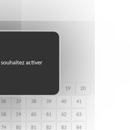
 souhaitez activer
15
16
17
18
19
20
36
37
38
39
40
41
58
59
60
61
62
63
79
80
81
82
83
84