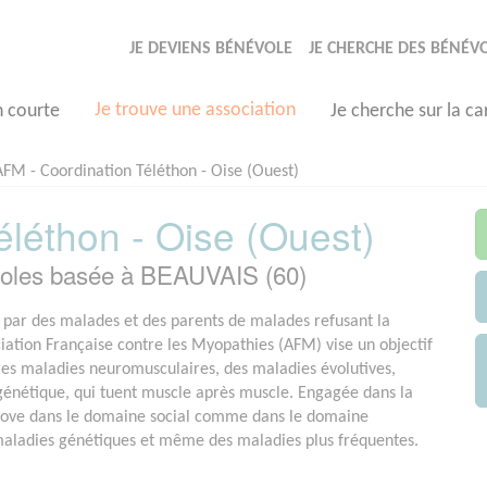
JE DEVIENS BÉNÉVOLE
JE CHERCHE DES BÉNÉV
Je trouve une association
n courte
Je cherche sur la ca
AFM - Coordination Téléthon - Oise (Ouest)
léthon - Oise (Ouest)
voles basée à BEAUVAIS (60)
par des malades et des parents de malades refusant la
ociation Française contre les Myopathies (AFM) vise un objectif
e les maladies neuromusculaires, des maladies évolutives,
 génétique, qui tuent muscle après muscle. Engagée dans la
nove dans le domaine social comme dans le domaine
 maladies génétiques et même des maladies plus fréquentes.