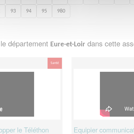
2
93
94
95
980
 le département
dans cette ass
Eure-et-Loir
Santé
opper le Téléthon
Equipier communicat