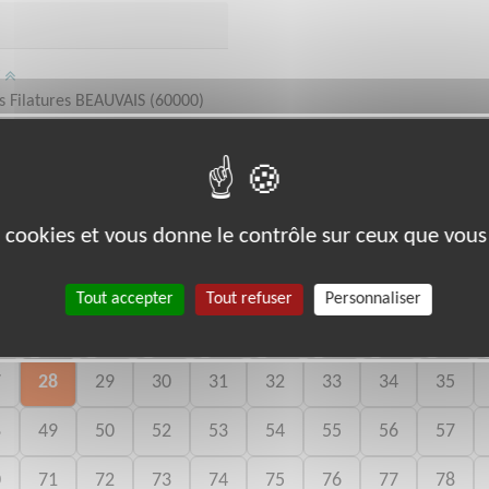
/
 Filatures BEAUVAIS (60000)
es cookies et vous donne le contrôle sur ceux que vous
bénévoles par département :
Tout accepter
Tout refuser
Personnaliser
06
07
08
09
10
11
12
13
14
7
28
29
30
31
32
33
34
35
8
49
50
52
53
54
55
56
57
0
71
72
73
74
75
76
77
78