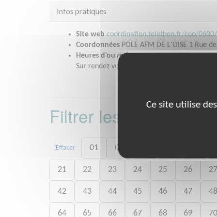
Infos pratiques
Site web
coordination.telethon.fr/coo/0600
Coordonnées
POLE AFM DE L'OISE 1 Rue des
Heures d'ouverture
Sur rendez vous
Ce site utilise d
Filtrer les missions 
01
02
03
04
05
Effacer
21
22
23
24
25
26
2
42
43
44
45
46
47
4
64
65
66
67
68
69
7