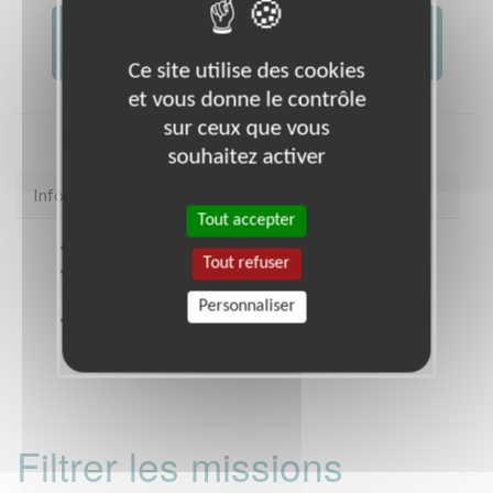
JE FAIS UN DON À
AFM -...
Ce site utilise des cookies
et vous donne le contrôle
sur ceux que vous
souhaitez activer
Infos pratiques
Tout accepter
Site web
coordination.telethon.fr/coo/0600/
Tout refuser
Coordonnées
POLE AFM DE L'OISE 1 Rue des
Filatures BEAUVAIS (60000)
Personnaliser
Heures d'ouverture
Sur rendez vous
Filtrer les missions