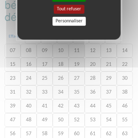
bénévoles par
Tout refuser
département :
Personnaliser
01
02
03
04
05
06
Effacer
07
08
09
10
11
12
13
14
15
16
17
18
19
20
21
22
23
24
25
26
27
28
29
30
31
32
33
34
35
36
37
38
39
40
41
42
43
44
45
46
47
48
49
50
52
53
54
55
56
57
58
59
60
61
62
63