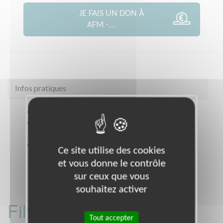
JE FAIS UN DON À
AFM -...
Infos pratiques
Site web
coordination.telethon.fr/coo/0600/
Coordonnées
POLE AFM DE L'OISE 1 Rue des
Filatures BEAUVAIS (60000)
Heures d'ouverture
Ce site utilise des cookies
Sur rendez vous
et vous donne le contrôle
sur ceux que vous
souhaitez activer
Filtrer les missions
Tout accepter