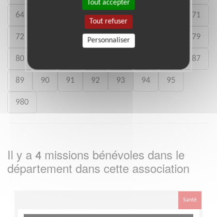
Tout accepter
64
65
66
67
68
69
70
71
Tout refuser
72
73
74
75
76
77
78
79
Personnaliser
80
81
82
83
84
85
86
87
89
90
91
92
93
94
95
980
Il y a
missions bénévoles dans le
4
département
dans cette association
Santé