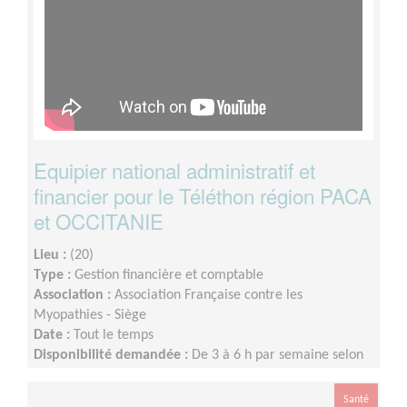
Equipier national administratif et
financier pour le Téléthon région PACA
et OCCITANIE
Lieu :
(20)
Type :
Gestion financière et comptable
Association :
Association Française contre les
Myopathies - Siège
Date :
Tout le temps
Disponibilité demandée :
De 3 à 6 h par semaine selon
la période
Santé