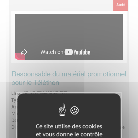
Santé
Responsable du matériel promotionnel
pour le Téléthon
Lieu :
SEINE-ET-MARNE (77)
Type :
BTP, Logistique, Sécurité, Transport
Association :
AFM - Coordination Téléthon - Seine-et-
Marne (Sud)
Date :
Tout le temps
Ce site utilise des cookies
Disponibilité demandée :
Quelques heures par semaine
et vous donne le contrôle