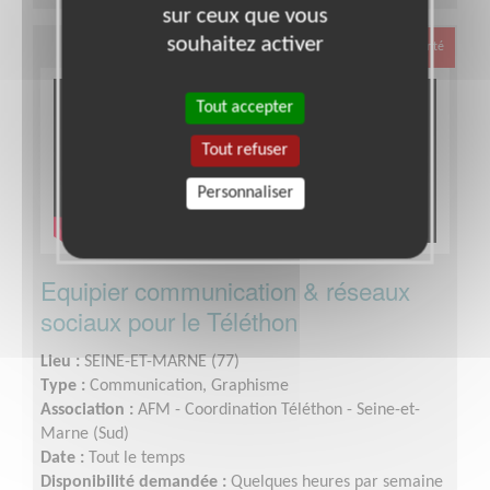
sur ceux que vous
souhaitez activer
Santé
Tout accepter
Tout refuser
Personnaliser
Equipier communication & réseaux
sociaux pour le Téléthon
Lieu :
SEINE-ET-MARNE (77)
Type :
Communication, Graphisme
Association :
AFM - Coordination Téléthon - Seine-et-
Marne (Sud)
Date :
Tout le temps
Disponibilité demandée :
Quelques heures par semaine