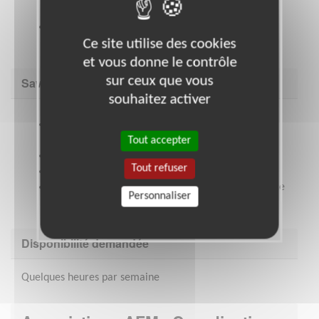
départemental.
Une partie de la mission peut s'effectuer de chez
toi.
Ce site utilise des cookies
et vous donne le contrôle
sur ceux que vous
Savoir être & compétences
souhaitez activer
Tu as le sens de la fête et tu aimes partager ton
enthousiame.
Tout accepter
Tu sais ecouter et analyser une situation.
Tout refuser
Tu t'exprimes avec aisance.
Tu sais motiver, expliquer, convaincre et être force
Personnaliser
de proposition.
Disponibilité demandée
Quelques heures par semaine