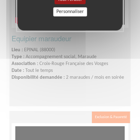
Personnaliser
Equipier maraudeur
Lieu :
EPINAL (88000)
Type :
Accompagnement social, Maraude
Association :
Croix-Rouge Française des Vosges
Date :
Tout le temps
Disponibilité demandée :
2 maraudes / mois en soirée
Exclusion & Pauvreté