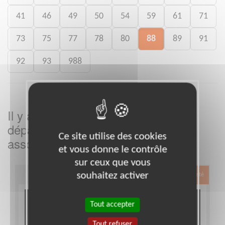
41
46
49
50
54
59
61
71
73
75
77
78
80
88
89
91
92
93
988
Il y a
missions bénévoles dans le
3
département
dans cette
Vosges
Ce site utilise des cookies
association
et vous donne le contrôle
sur ceux que vous
souhaitez activer
Exclusion & Pauvreté
Tout accepter
Tout refuser