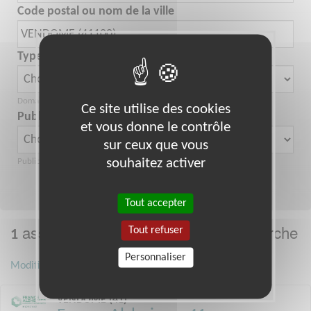
Code postal ou nom de la ville
Type d'activités
Domaine d'activité de l'association
Ce site utilise des cookies
Public
et vous donne le contrôle
sur ceux que vous
souhaitez activer
Public aidé par l'association
Rechercher
Nouvelle recherche
Tout accepter
association correspond à votre recherche
Tout refuser
1
Personnaliser
Modifier ma recherche
VENDOME (41)