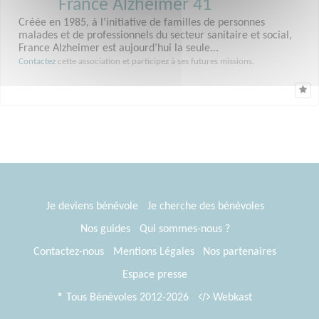
France Alzheimer 41
Créée en 1985, à l’initiative de familles de personnes
malades et de professionnels du secteur sanitaire et social,
France Alzheimer est aujourd’hui la seule...
Contactez
cette association et participez à ses futures missions.
Je deviens bénévole
Je cherche des bénévoles
Nos guides
Qui sommes-nous ?
Contactez-nous
Mentions Légales
Nos partenaires
Espace presse
® Tous Bénévoles 2012-2026
Webkast