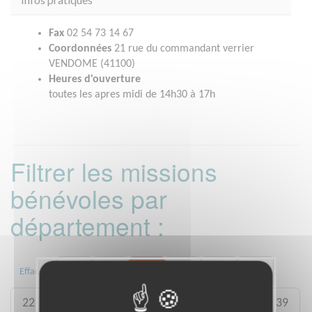
Fax
02 54 73 14 67
Coordonnées
21 rue du commandant verrier
VENDOME (41100)
Heures d'ouverture
toutes les apres midi de 14h30 à 17h
Filtrer les missions
bénévoles par
département :
01
06
13
15
20
21
Effacer
22
26
27
29
33
35
38
39