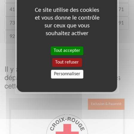
41
46
49
50
54
59
61
71
Ce site utilise des cookies
et vous donne le contrôle
73
75
77
78
80
88
89
91
sur ceux que vous
souhaitez activer
92
93
988
Tout accepter
Tout refuser
Il y a
missions bénévoles dans le
2
Personnaliser
département
dans
Bouches-du-Rhône
cette association
Exclusion & Pauvreté