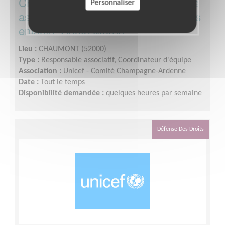
Chargé collectivités territoriales d'une
Personnaliser
association de défense des droits des
enfants -Haute Marne
Lieu :
CHAUMONT (52000)
Type :
Responsable associatif, Coordinateur d'équipe
Association :
Unicef - Comité Champagne-Ardenne
Date :
Tout le temps
Disponibilité demandée :
quelques heures par semaine
Défense Des Droits