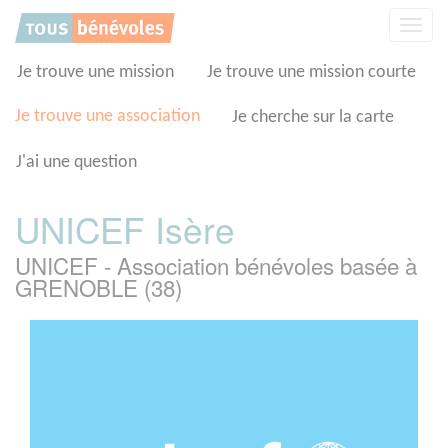
Panneau de gestion des cookies
Affic
la
navig
Je trouve une mission
Je trouve une mission courte
Je trouve une association
Je cherche sur la carte
J'ai une question
UNICEF Isère
UNICEF - Association bénévoles basée à
GRENOBLE (38)