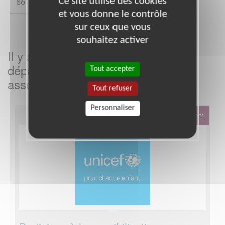
Ce site utilise des cookies
86
93
973
et vous donne le contrôle
sur ceux que vous
souhaitez activer
Il y a
missions bénévoles dans le
4
département
dans cette
Tout accepter
Loir-et-Cher
association
Tout refuser
Personnaliser
Défense Des Droits