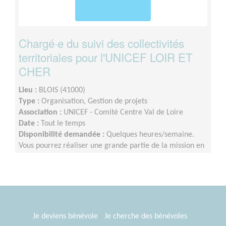
Chargé·e du suivi des collectivités
territoriales pour l'UNICEF LOIR ET
CHER
Lieu :
BLOIS (41000)
Type :
Organisation, Gestion de projets
Association :
UNICEF - Comité Centre Val de Loire
Date :
Tout le temps
Disponibilité demandée :
Quelques heures/semaine.
Vous pourrez réaliser une grande partie de la mission en
distanciel sur votre temps disponible mais quelques
rencontres et temps d’échange en présentiel seront à
privilégier au cours de l’année.
Je deviens bénévole
Je cherche des bénévoles