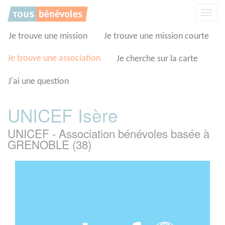
Panneau de gestion des cookies
Affic
la
navig
Je trouve une mission
Je trouve une mission courte
Je trouve une association
Je cherche sur la carte
J'ai une question
UNICEF Isère
UNICEF - Association bénévoles basée à
GRENOBLE (38)